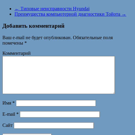
←
Типовые неисправности Hyundai
Преимущества компьютерной диагностики Тойота
→
Добавить комментарий
Ваш e-mail не будет опубликован.
Обязательные поля
помечены
*
Комментарий
Имя
*
E-mail
*
Сайт