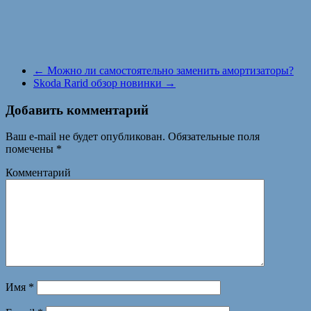
←
Можно ли самостоятельно заменить амортизаторы?
Skoda Rarid обзор новинки
→
Добавить комментарий
Ваш e-mail не будет опубликован.
Обязательные поля
помечены
*
Комментарий
Имя
*