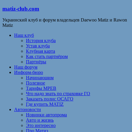
matiz-club.com
Украинский клуб и форум владельцев Daewoo Matiz и Rawon
Matiz
Наш клуб
История клуба
Устав клуба
Клубная карта
Как стать партнёром
Партнёры
Наш форум
Информ-бюро
Начинающим
Полезное
Тарифы МРЕВ
Что надо знать по страховке ГО
Заказать полис ОСАГО
Где купить MATIZ
Автоновости
Новинки автопрома
Авто и жизнь
Это интересно
Про Матиз