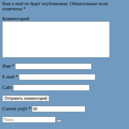
Ваш e-mail не будет опубликован.
Обязательные поля
помечены
*
Комментарий
Имя
*
E-mail
*
Сайт
Current ye@r
*