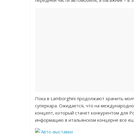
передней части автомобиля, а багажник – в з
Пока в Lamborghini продолжают хранить мол
суперкара. Ожидается, что на международн
концепт, который станет конкурентом для Por
информацию в итальянском концерне все ещ