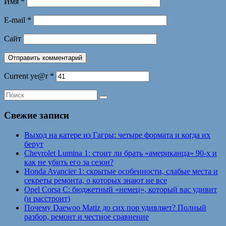
Имя
*
E-mail
*
Сайт
Current ye@r
*
Свежие записи
Выход на катере из Гагры: четыре формата и когда их
берут
Chevrolet Lumina 1: стоит ли брать «американца» 90-х и
как не убить его за сезон?
Honda Avancier 1: скрытые особенности, слабые места и
секреты ремонта, о которых знают не все
Opel Corsa C: бюджетный «немец», который вас удивит
(и расстроит)
Почему Daewoo Matiz до сих пор удивляет? Полный
разбор, ремонт и честное сравнение