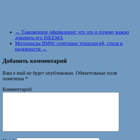
←
Таможенное оформление: что это и почему важно
доверить его ISKEMA
Мотоциклы BMW: сочетание технологий, стиля и
надежности
→
Добавить комментарий
Ваш e-mail не будет опубликован.
Обязательные поля
помечены
*
Комментарий