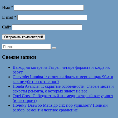
Имя
*
E-mail
*
Сайт
Свежие записи
Выход на катере из Гагры: четыре формата и когда их
берут
Chevrolet Lumina 1: стоит ли брать «американца» 90-х и
как не убить его за сезон?
Honda Avancier 1: скрытые особенности, слабые места и
секреты ремонта, о которых знают не все
Opel Corsa C: бюджетный «немец», который вас удивит
(и расстроит)
Почему Daewoo Matiz до сих пор удивляет? Полный
разбор, ремонт и честное сравнение