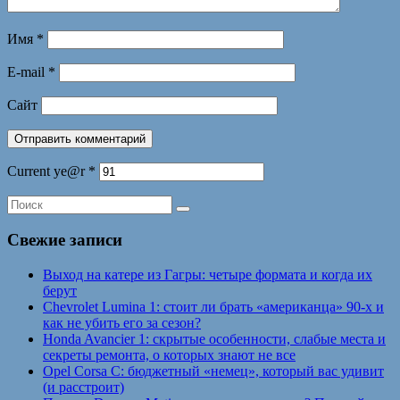
Имя
*
E-mail
*
Сайт
Current ye@r
*
Свежие записи
Выход на катере из Гагры: четыре формата и когда их
берут
Chevrolet Lumina 1: стоит ли брать «американца» 90-х и
как не убить его за сезон?
Honda Avancier 1: скрытые особенности, слабые места и
секреты ремонта, о которых знают не все
Opel Corsa C: бюджетный «немец», который вас удивит
(и расстроит)