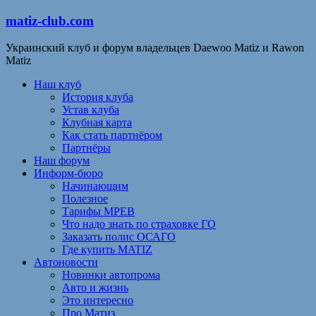
matiz-club.com
Украинский клуб и форум владельцев Daewoo Matiz и Rawon
Matiz
Наш клуб
История клуба
Устав клуба
Клубная карта
Как стать партнёром
Партнёры
Наш форум
Информ-бюро
Начинающим
Полезное
Тарифы МРЕВ
Что надо знать по страховке ГО
Заказать полис ОСАГО
Где купить MATIZ
Автоновости
Новинки автопрома
Авто и жизнь
Это интересно
Про Матиз