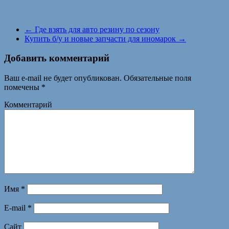
←
Где взять для авто резину по сезону
Купить б/у и новые запчасти для иномарок
→
Добавить комментарий
Ваш e-mail не будет опубликован.
Обязательные поля
помечены
*
Комментарий
Имя
*
E-mail
*
Сайт