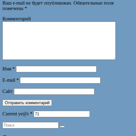
Ваш e-mail не будет опубликован.
Обязательные поля
помечены
*
Комментарий
Имя
*
E-mail
*
Сайт
Current ye@r
*