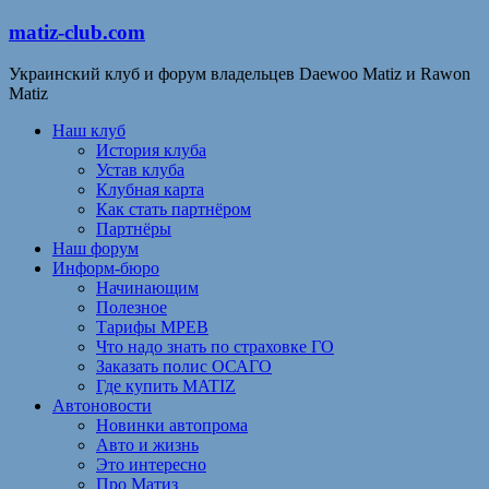
matiz-club.com
Украинский клуб и форум владельцев Daewoo Matiz и Rawon
Matiz
Наш клуб
История клуба
Устав клуба
Клубная карта
Как стать партнёром
Партнёры
Наш форум
Информ-бюро
Начинающим
Полезное
Тарифы МРЕВ
Что надо знать по страховке ГО
Заказать полис ОСАГО
Где купить MATIZ
Автоновости
Новинки автопрома
Авто и жизнь
Это интересно
Про Матиз