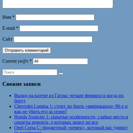
Имя
*
E-mail
*
Сайт
Current ye@r
*
Свежие записи
Выход на катере из Гагры: четыре формата и когда их
берут
Chevrolet Lumina 1: стоит ли брать «американца» 90-х и
как не убить его за сезон?
Honda Avancier 1: скрытые особенности, слабые места и
секреты ремонта, о которых знают не все
Opel Corsa C: бюджетный «немец», который вас удивит
(и расстроит)