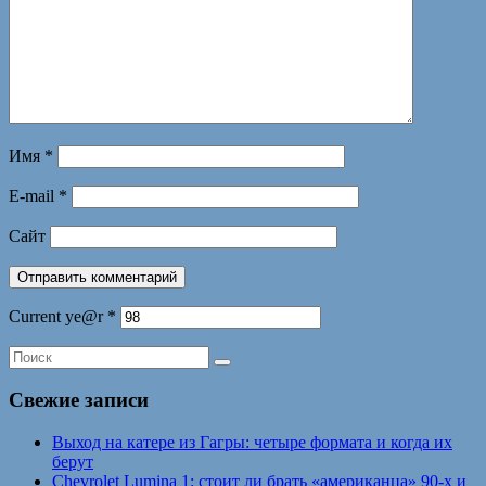
Имя
*
E-mail
*
Сайт
Current ye@r
*
Свежие записи
Выход на катере из Гагры: четыре формата и когда их
берут
Chevrolet Lumina 1: стоит ли брать «американца» 90-х и