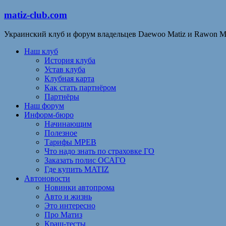
matiz-club.com
Украинский клуб и форум владельцев Daewoo Matiz и Rawon M
Наш клуб
История клуба
Устав клуба
Клубная карта
Как стать партнёром
Партнёры
Наш форум
Информ-бюро
Начинающим
Полезное
Тарифы МРЕВ
Что надо знать по страховке ГО
Заказать полис ОСАГО
Где купить MATIZ
Автоновости
Новинки автопрома
Авто и жизнь
Это интересно
Про Матиз
Краш-тесты