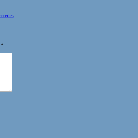
rcedes
ы
*