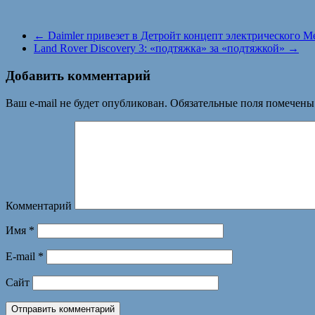
←
Daimler привезет в Детройт концепт электрического Me
Land Rover Discovery 3: «подтяжка» за «подтяжкой»
→
Добавить комментарий
Ваш e-mail не будет опубликован.
Обязательные поля помечен
Комментарий
Имя
*
E-mail
*
Сайт