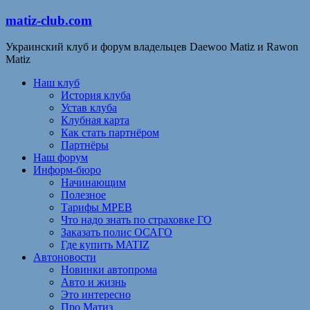
matiz-club.com
Украинский клуб и форум владельцев Daewoo Matiz и Rawon
Matiz
Наш клуб
История клуба
Устав клуба
Клубная карта
Как стать партнёром
Партнёры
Наш форум
Информ-бюро
Начинающим
Полезное
Тарифы МРЕВ
Что надо знать по страховке ГО
Заказать полис ОСАГО
Где купить MATIZ
Автоновости
Новинки автопрома
Авто и жизнь
Это интересно
Про Матиз