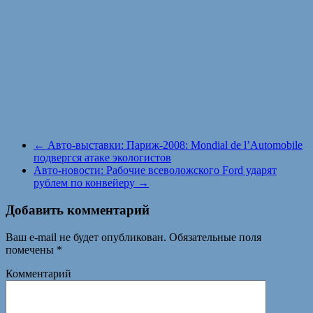
←
Авто-выставки: Париж-2008: Mondial de l’Automobile
подвергся атаке экологистов
Авто-новости: Рабочие всеволожского Ford ударят
рублем по конвейеру
→
Добавить комментарий
Ваш e-mail не будет опубликован.
Обязательные поля
помечены
*
Комментарий