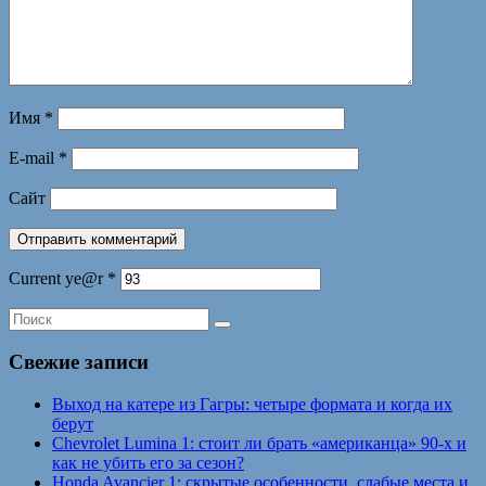
Имя
*
E-mail
*
Сайт
Current ye@r
*
Свежие записи
Выход на катере из Гагры: четыре формата и когда их
берут
Chevrolet Lumina 1: стоит ли брать «американца» 90-х и
как не убить его за сезон?
Honda Avancier 1: скрытые особенности, слабые места и