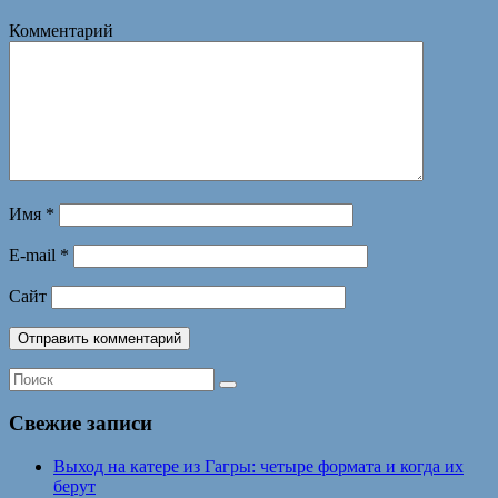
Комментарий
Имя
*
E-mail
*
Сайт
Свежие записи
Выход на катере из Гагры: четыре формата и когда их
берут