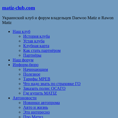
matiz-club.com
Украинский клуб и форум владельцев Daewoo Matiz и Rawon
Matiz
Наш клуб
История клуба
Устав клуба
Клубная карта
Как стать партнёром
Партнёры
Наш форум
Информ-бюро
Начинающим
Полезное
Тарифы МРЕВ
Что надо знать по страховке ГО
Заказать полис ОСАГО
Где купить MATIZ
Автоновости
Новинки автопрома
Авто и жизнь
Это интересно
Про Матиз