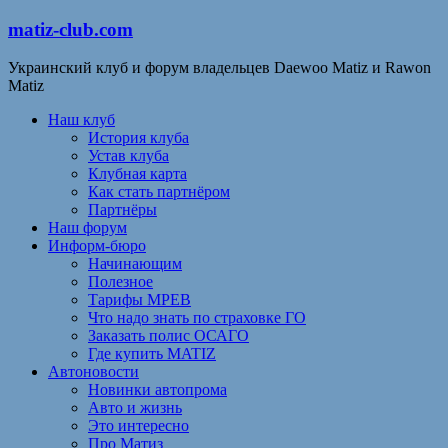
matiz-club.com
Украинский клуб и форум владельцев Daewoo Matiz и Rawon
Matiz
Наш клуб
История клуба
Устав клуба
Клубная карта
Как стать партнёром
Партнёры
Наш форум
Информ-бюро
Начинающим
Полезное
Тарифы МРЕВ
Что надо знать по страховке ГО
Заказать полис ОСАГО
Где купить MATIZ
Автоновости
Новинки автопрома
Авто и жизнь
Это интересно
Про Матиз