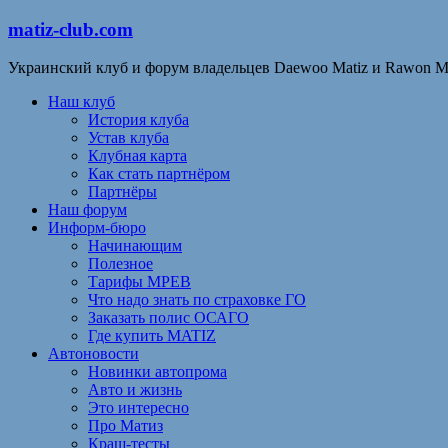
matiz-club.com
Украинский клуб и форум владельцев Daewoo Matiz и Rawon M
Наш клуб
История клуба
Устав клуба
Клубная карта
Как стать партнёром
Партнёры
Наш форум
Информ-бюро
Начинающим
Полезное
Тарифы МРЕВ
Что надо знать по страховке ГО
Заказать полис ОСАГО
Где купить MATIZ
Автоновости
Новинки автопрома
Авто и жизнь
Это интересно
Про Матиз
Краш-тесты