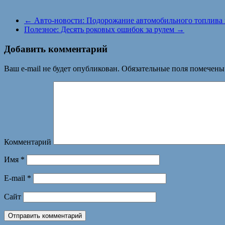
←
Авто-новости: Подорожание автомобильного топлива 
Полезное: Десять роковых ошибок за рулем
→
Добавить комментарий
Ваш e-mail не будет опубликован.
Обязательные поля помечен
Комментарий
Имя
*
E-mail
*
Сайт