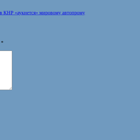
в КНР «аукнется» мировому автопрому
ы
*