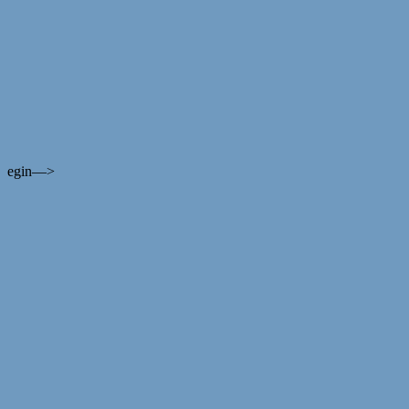
egin—>