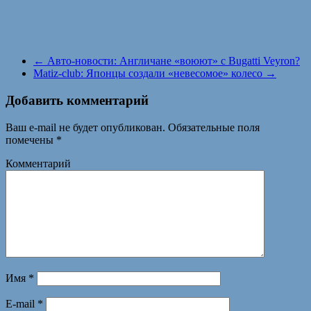
←
Авто-новости: Англичане «воюют» с Bugatti Veyron?
Matiz-club: Японцы создали «невесомое» колесо
→
Добавить комментарий
Ваш e-mail не будет опубликован.
Обязательные поля
помечены
*
Комментарий
Имя
*
E-mail
*