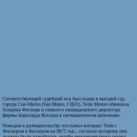
Соответствующий судебный иск был подан в высший суд
города Сан-Матео (San Mateo, США). Tesla Motors обвинила
Хенрика Фискера и главного операционного директора
фирмы Бернхарда Кехлера в промышленном шпионаже.
Поводом к разбирательству послужил контракт Tesla с
Фискером и Кехлером на $875 тыс., согласно которому они
должны были разработать дизайн четырехместного седана