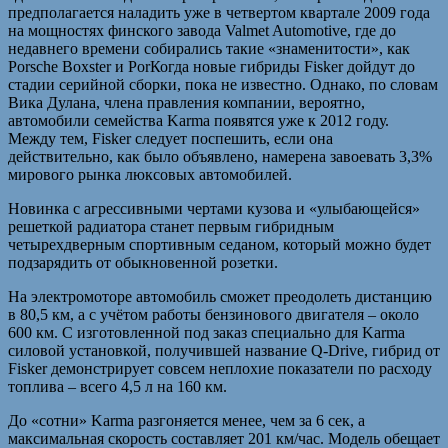
предполагается наладить уже в четвертом квартале 2009 года
на мощностях финского завода Valmet Automotive, где до
недавнего времени собирались такие «знаменитости», как
Porsche Boxster и PorКогда новые гибриды Fisker дойдут до
стадии серийной сборки, пока не известно. Однако, по словам
Викa Дуланa, члена правления компании, вероятно,
автомобили семейства Karma появятся уже к 2012 году.
Между тем, Fisker следует поспешить, если она
действительно, как было объявлено, намерена завоевать 3,3%
мирового рынка люксовых автомобилей.
Новинка с агрессивными чертами кузова и «улыбающейся»
решеткой радиатора станет первым гибридным
четырехдверным спортивным седаном, который можно будет
подзарядить от обыкновенной розетки.
На электромоторе автомобиль сможет преодолеть дистанцию
в 80,5 км, а с учётом работы бензинового двигателя – около
600 км. С изготовленной под заказ специально для Karma
силовой установкой, получившей название Q-Drive, гибрид от
Fisker демонстрирует совсем неплохие показатели по расходу
топлива – всего 4,5 л на 160 км.
До «сотни» Karma разгоняется менее, чем за 6 сек, а
максимальная скорость составляет 201 км/час. Модель обещает