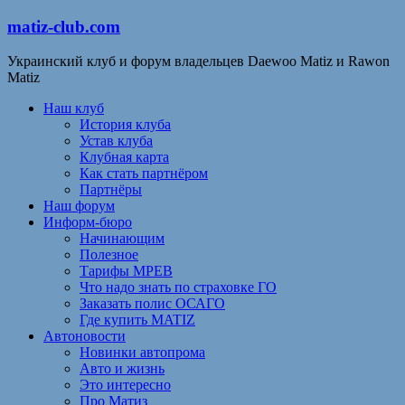
matiz-club.com
Украинский клуб и форум владельцев Daewoo Matiz и Rawon
Matiz
Наш клуб
История клуба
Устав клуба
Клубная карта
Как стать партнёром
Партнёры
Наш форум
Информ-бюро
Начинающим
Полезное
Тарифы МРЕВ
Что надо знать по страховке ГО
Заказать полис ОСАГО
Где купить MATIZ
Автоновости
Новинки автопрома
Авто и жизнь
Это интересно
Про Матиз