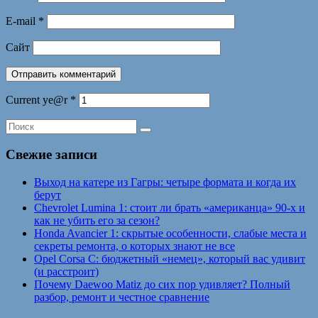
E-mail
*
Сайт
Current ye@r
*
Свежие записи
Выход на катере из Гагры: четыре формата и когда их
берут
Chevrolet Lumina 1: стоит ли брать «американца» 90-х и
как не убить его за сезон?
Honda Avancier 1: скрытые особенности, слабые места и
секреты ремонта, о которых знают не все
Opel Corsa C: бюджетный «немец», который вас удивит
(и расстроит)
Почему Daewoo Matiz до сих пор удивляет? Полный
разбор, ремонт и честное сравнение