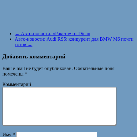
←
Авто-новости: «Ракета» от Dinan
Авто-новости: Audi RS5: конкурент для BMW M6 почти
готов
→
Добавить комментарий
Ваш e-mail не будет опубликован.
Обязательные поля
помечены
*
Комментарий
Имя
*