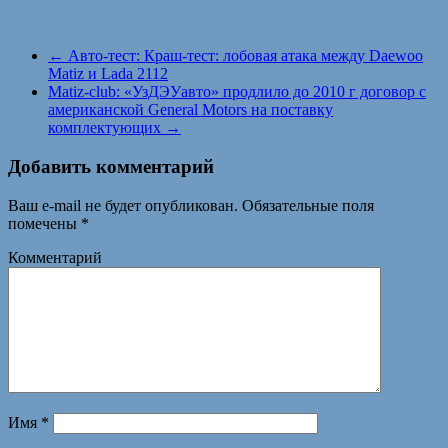
←
Авто-тест: Краш-тест: лобовая атака между Daewoo
Matiz и Lada 2112
Matiz-club: «УзДЭУавто» продлило до 2010 г договор с
американской General Motors на поставку
комплектующих
→
Добавить комментарий
Ваш e-mail не будет опубликован.
Обязательные поля
помечены
*
Комментарий
Имя
*