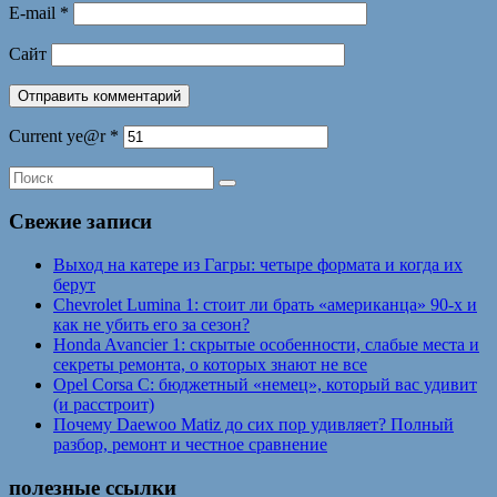
E-mail
*
Сайт
Current ye@r
*
Свежие записи
Выход на катере из Гагры: четыре формата и когда их
берут
Chevrolet Lumina 1: стоит ли брать «американца» 90-х и
как не убить его за сезон?
Honda Avancier 1: скрытые особенности, слабые места и
секреты ремонта, о которых знают не все
Opel Corsa C: бюджетный «немец», который вас удивит
(и расстроит)
Почему Daewoo Matiz до сих пор удивляет? Полный
разбор, ремонт и честное сравнение
полезные ссылки