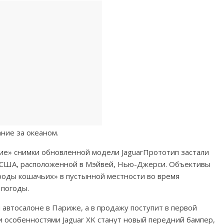
ание за океаном.
ие» снимки обновленной модели JaguarПрототип застали
 в США, расположенной в Мэйвей, Нью-Джерси. Объективы
роды кошачьих» в пустынной местности во время
 погоды.
автосалоне в Париже, а в продажу поступит в первой
 особенностями Jaguar XK станут новый передний бампер,