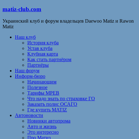
matiz-club.com
Украинский клуб и форум владельцев Daewoo Matiz и Rawon
Matiz
Наш клуб
История клуба
Устав клуба
Клубная карта
Как стать партнёром
Партнёры
Наш форум
Информ-бюро
Начинающим
Полезное
Тарифы МРЕВ
Что надо знать по страховке ГО
Заказать полис ОСАГО
Где купить MATIZ
Автоновости
Новинки автопрома
Авто и жизнь
Это интересно
Про Матиз