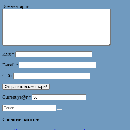
Комментарий
Имя
*
E-mail
*
Сайт
Current ye@r
*
Свежие записи