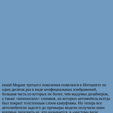
enault Megane третьего поколения появлялся в Интернете не
один десяток раз в виде неофициальных изображений,
большая часть из которых не более, чем выдумка дизайнеров,
а также «шпионских» снимков, на которых автомобиль всегда
был покрыт толстенным слоем камуфляжа. Но теперь все
автолюбители задолго до премьеры модели получили шанс
впервые лицезреть ее, что называется, в «чистом» виде.