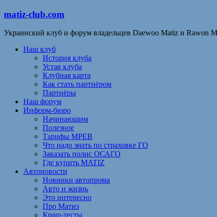
matiz-club.com
Украинский клуб и форум владельцев Daewoo Matiz и Rawon M
Наш клуб
История клуба
Устав клуба
Клубная карта
Как стать партнёром
Партнёры
Наш форум
Информ-бюро
Начинающим
Полезное
Тарифы МРЕВ
Что надо знать по страховке ГО
Заказать полис ОСАГО
Где купить MATIZ
Автоновости
Новинки автопрома
Авто и жизнь
Это интересно
Про Матиз
Краш-тесты