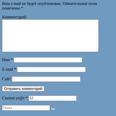
Ваш e-mail не будет опубликован.
Обязательные поля
помечены
*
Комментарий
Имя
*
E-mail
*
Сайт
Current ye@r
*