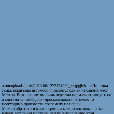
.com/uploads/posts/2013-06/1372174059_zz.jpg|left—>
Личинка
замка зажигания автомобиля является одним из слабых мест
Матиза. Если ваш автомобиль перестал нормально заводиться,
а ключ начал свободно «проскальзывать» в замке, то
необходимо произвести его замену на новый.
Можно обратиться в автосервис, а можно воспользоваться
нашей детальной инструкцией по выполнению этой