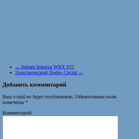
←
Subaru Impreza WRX STI
Электрический Dodge Circuit
→
Добавить комментарий
Ваш e-mail не будет опубликован.
Обязательные поля
помечены
*
Комментарий