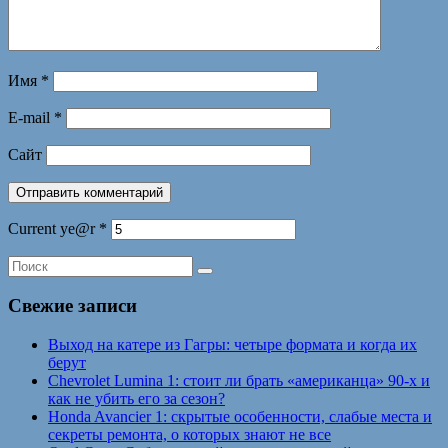
Имя
*
E-mail
*
Сайт
Current ye@r
*
Свежие записи
Выход на катере из Гагры: четыре формата и когда их
берут
Chevrolet Lumina 1: стоит ли брать «американца» 90-х и
как не убить его за сезон?
Honda Avancier 1: скрытые особенности, слабые места и
секреты ремонта, о которых знают не все