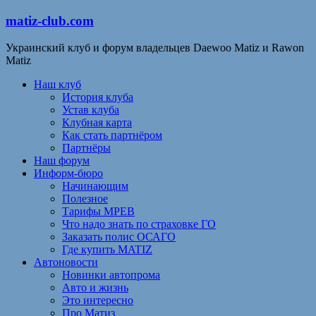
matiz-club.com
Украинский клуб и форум владельцев Daewoo Matiz и Rawon
Matiz
Наш клуб
История клуба
Устав клуба
Клубная карта
Как стать партнёром
Партнёры
Наш форум
Информ-бюро
Начинающим
Полезное
Тарифы МРЕВ
Что надо знать по страховке ГО
Заказать полис ОСАГО
Где купить MATIZ
Автоновости
Новинки автопрома
Авто и жизнь
Это интересно
Про Матиз