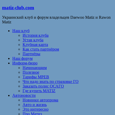
matiz-club.com
Украинский клуб и форум владельцев Daewoo Matiz и Rawon
Matiz
Наш клуб
История клуба
Устав клуба
Клубная карта
Как стать партнёром
Партнёры
Наш форум
Информ-бюро
Начинающим
Полезное
Тарифы МРЕВ
Что надо знать по страховке ГО
Заказать полис ОСАГО
Где купить MATIZ
Автоновости
Новинки автопрома
Авто и жизнь
Это интересно
Про Матиз