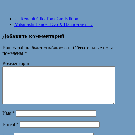
←
Renault Clio TomTom Edition
Mitsubishi Lancer Evo X На тюнинг
→
Добавить комментарий
Ваш e-mail не будет опубликован.
Обязательные поля
помечены
*
Комментарий
Имя
*
E-mail
*