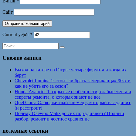
E-mail
*
Сайт
Current ye@r
*
Свежие записи
Выход на катере из Гагры: четыре формата и когда их
берут
Chevrolet Lumina 1: стоит ли брать «американца» 90-х и
как не убить его за сезон?
Honda Avancier 1: скрытые особенности, слабые места и
секреты ремонта, о которых знают не все
Opel Corsa C: бюджетный «немец», который вас удивит
(и расстроит)
Почему Daewoo Matiz до сих пор удивляет? Полный
разбор, ремонт и честное сравнение
полезные ссылки