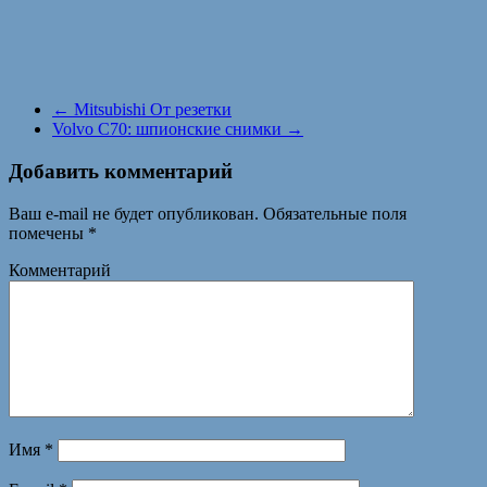
←
Mitsubishi От резетки
Volvo C70: шпионские снимки
→
Добавить комментарий
Ваш e-mail не будет опубликован.
Обязательные поля
помечены
*
Комментарий
Имя
*