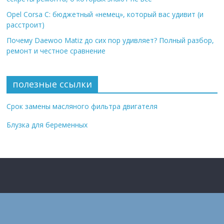
Opel Corsa C: бюджетный «немец», который вас удивит (и
расстроит)
Почему Daewoo Matiz до сих пор удивляет? Полный разбор,
ремонт и честное сравнение
полезные ссылки
Срок замены масляного фильтра двигателя
Блузка для беременных