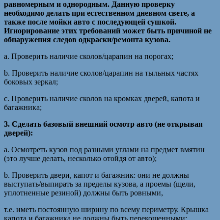
равномерным и однородным. Данную проверку
необходимо делать при естественном дневном свете, а
также после мойки авто с последующей сушкой.
Игнорирование этих требований может быть причиной не
обнаружения следов одкраски/ремонта кузова.
a. Проверить наличие сколов/царапин на порогах;
b. Проверить наличие сколов/царапин на тыльных частях
боковых зеркал;
c. Проверить наличие сколов на кромках дверей, капота и
багажника;
3. Сделать базовый внешний осмотр авто (не открывая
дверей):
a. Осмотреть кузов под разными углами на предмет вмятин
(это лучше делать, несколько отойдя от авто);
b. Проверить двери, капот и багажник: они не должны
выступать/выпирать за пределы кузова, а проемы (щели,
уплотненные резиной) должны быть ровными,
т.е. иметь постоянную ширину по всему периметру. Крышка
капота и багажника не должны быть перекошенными;