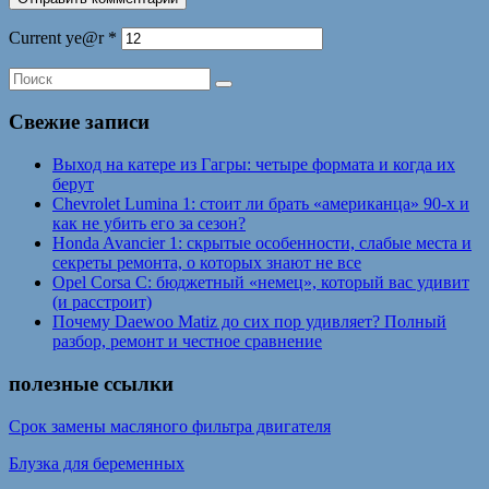
Current ye@r
*
Свежие записи
Выход на катере из Гагры: четыре формата и когда их
берут
Chevrolet Lumina 1: стоит ли брать «американца» 90-х и
как не убить его за сезон?
Honda Avancier 1: скрытые особенности, слабые места и
секреты ремонта, о которых знают не все
Opel Corsa C: бюджетный «немец», который вас удивит
(и расстроит)
Почему Daewoo Matiz до сих пор удивляет? Полный
разбор, ремонт и честное сравнение
полезные ссылки
Срок замены масляного фильтра двигателя
Блузка для беременных